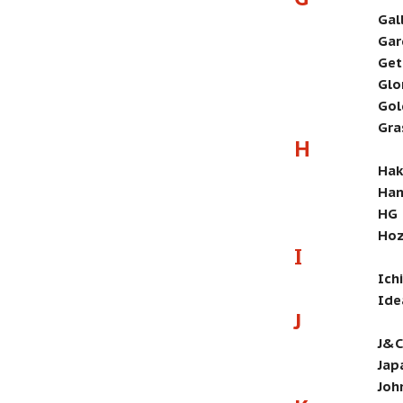
Gal
Gar
Get
Glo
Gol
Gra
H
Hak
Han
HG
Ho
I
Ich
Ide
J
J&C
Jap
Joh