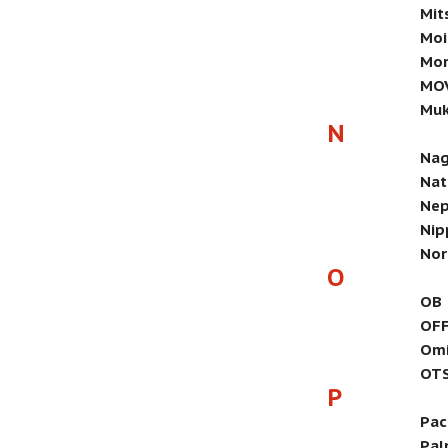
Mit
Moi
Mor
MO
Mu
N
Nag
Nat
Nep
Nip
Nor
O
OB
OFF
Omi
OT
P
Pac
Pal