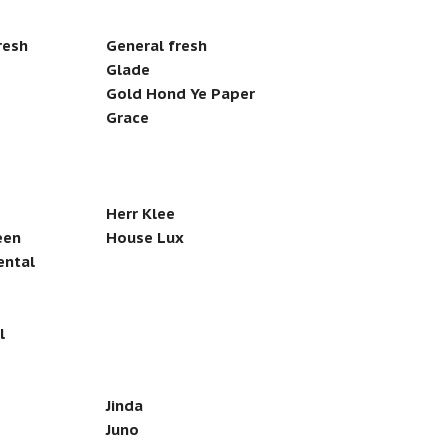
resh
General fresh
Glade
Gold Hond Ye Paper
Grace
Herr Klee
een
House Lux
ental
l
Jinda
Juno