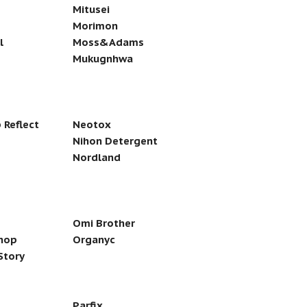
Mitusei
Morimon
l
Moss&Adams
Mukugnhwa
 Reflect
Neotox
Nihon Detergent
Nordland
Omi Brother
hop
Organyc
Story
Parfix