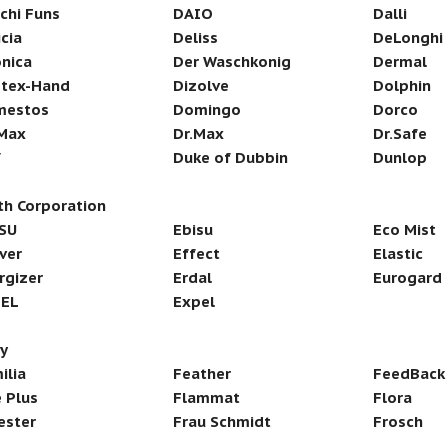
ichi Funs
DAIO
Dalli
icia
Deliss
DeLonghi
nica
Der Waschkonig
Dermal
tex-Hand
Dizolve
Dolphin
mestos
Domingo
Dorco
 Max
Dr.Max
Dr.Safe
V
Duke of Dubbin
Dunlop
th Corporation
SU
Ebisu
Eco Mist
ver
Effect
Elastic
rgizer
Erdal
Eurogard
PEL
Expel
ry
ilia
Feather
FeedBack
e Plus
Flammat
Flora
ester
Frau Schmidt
Frosch