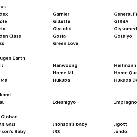
lus
dex
Garnier
General F
ole
Gillette
GIRBA
rix
Glysolid
Glysomed
den Class
Gosia
Gotaiyo
ss
Green Love
ugen Earth
il
Hanwoong
Heitmann
Home MJ
Home Qu
zMa
Hukuba
Hukuba D
ikami
al
Ideshigyo
Impragno
 Globac
an Gals
Jhonson's baby
Jigott
nson's Baby
JRS
Jundo