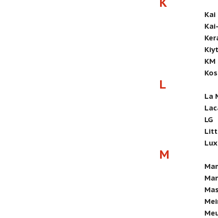
K
Kai
Kai
Ker
Kiy
KM
Kos
L
La 
Lac
LG
Lit
Lux
M
Ma
Ma
Mas
Mei
Meu