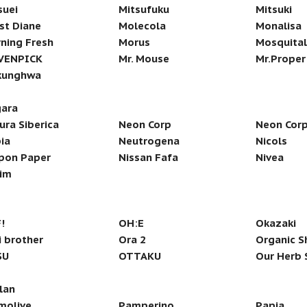
suei
Mitsufuku
Mitsuki
st Diane
Molecola
Monalisa
ning Fresh
Morus
Mosquital
VENPICK
Mr. Mouse
Mr.Proper
kunghwa
ara
ura Siberica
Neon Corp
Neon Corp
ia
Neutrogena
Nicols
pon Paper
Nissan Fafa
Nivea
im
!
OH:E
Okazaki
 brother
Ora 2
Organic S
SU
OTTAKU
Our Herb 
lan
molive
Pamperino
Papia