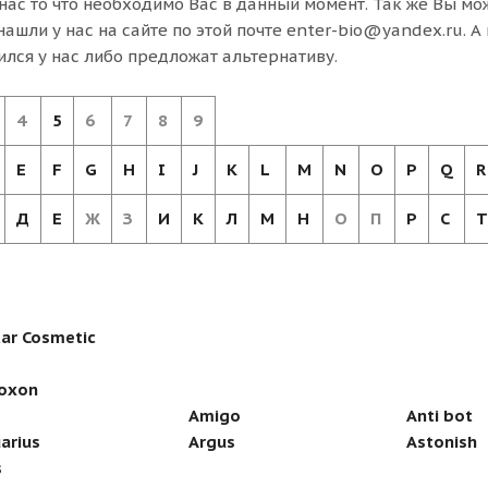
 нас то что необходимо Вас в данный момент. Так же Вы мо
нашли у нас на сайте по этой почте enter-bio@yandex.ru. 
ился у нас либо предложат альтернативу.
4
5
6
7
8
9
E
F
G
H
I
J
K
L
M
N
O
P
Q
R
Д
Е
Ж
З
И
К
Л
М
Н
О
П
Р
С
Т
tar Cosmetic
oxon
Amigo
Anti bot
arius
Argus
Astonish
s