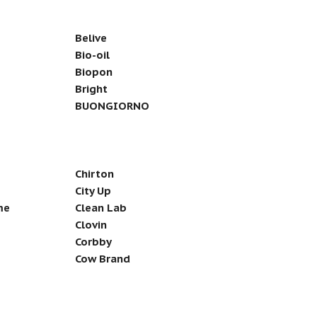
Belive
Bio-oil
Biopon
Bright
BUONGIORNO
Chirton
City Up
me
Clean Lab
Clovin
Corbby
Cow Brand