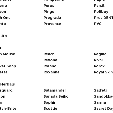
erra
Peros
Persil
eon
Pingo
Poliboy
h One
Pregrada
PresiDEN
nto
Provence
PVC
lita
d
t&Mouse
Reach
Regina
Rexona
Rival
ket Soap
Roland
Rorax
ette
Roxanne
Royal Skin
. Herbals
eguard
Salamander
Salfeti
ton
Sanada Seiko
Sandokka
o
Saphir
Sarma
tch-Brite
Scottie
Secret Da