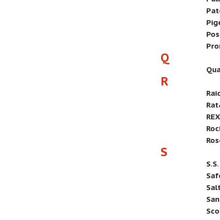
Pat
Pig
Pos
Pro
Q
Qua
R
Rai
Ra
REX
Roc
Ros
S
S.S
Saf
Sal
San
Sco