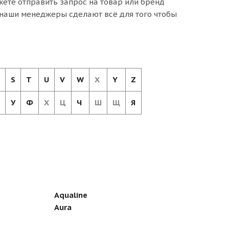
жете отправить запрос на товар или бренд
А наши менеджеры сделают всё для того чтобы
S
T
U
V
W
X
Y
Z
У
Ф
Х
Ц
Ч
Ш
Щ
Я
Aqualine
Aura