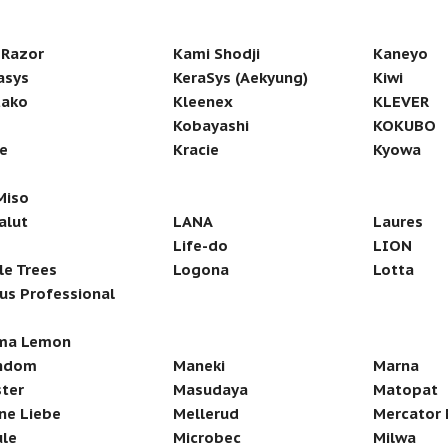
-Razor
Kami Shodji
Kaneyo
asys
KeraSys (Aekyung)
Kiwi
tako
Kleenex
KLEVER
Kobayashi
KOKUBO
e
Kracie
Kyowa
Miso
alut
LANA
Laures
Life-do
LION
tle Trees
Logona
Lotta
us Professional
ma Lemon
ndom
Maneki
Marna
ter
Masudaya
Matopat
ne Liebe
Mellerud
Mercator 
le
Microbec
Milwa