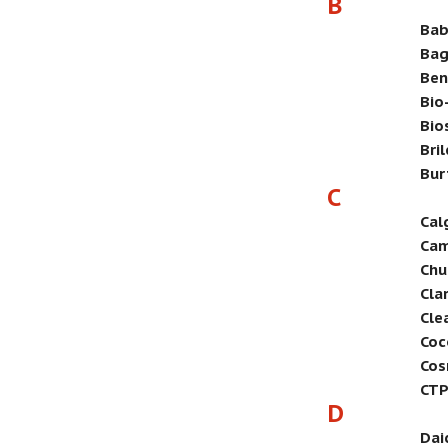
B
Bab
Bag
Ben
Bio
Bio
Bri
Bur
C
Cal
Ca
Chu
Cla
Cle
Coc
Cos
CTP
D
Dai