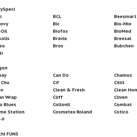
ySpeci
i
BCL
Beesmart
ovy
Bic
Bio-Mio
-Oil
Biofos
BioMed
solis
Bravix
Breesal
leo
Bros
Bubchen
ti
gon
may
Can Do
Chamos
 Chu
Cif
Cillit
ro
Clean & Fresh
Clean Ho
an Wrap
Cliff
Cliven
o Blues
Collonil
Combat
me Station
Cosmetex Roland
Cotico
-F
chi FUNS