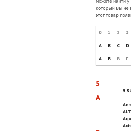
можете найти у
который Вы не 
этот товар появ
0
1
2
3
A
B
C
D
А
Б
В
Г
5
5 S
A
Aer
ALT
Aqu
Axi