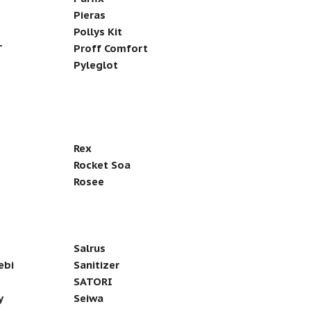
Pieras
Pollys Kit
T
Proff Comfort
Pyleglot
Rex
Rocket Soa
Rosee
Salrus
ebi
Sanitizer
SATORI
y
Seiwa