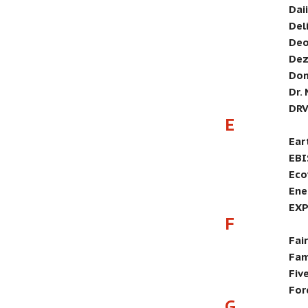
Dai
Del
Deo
Dez
Do
Dr.
DR
E
Ear
EBI
Eco
Ene
EX
F
Fai
Fam
Fiv
For
G