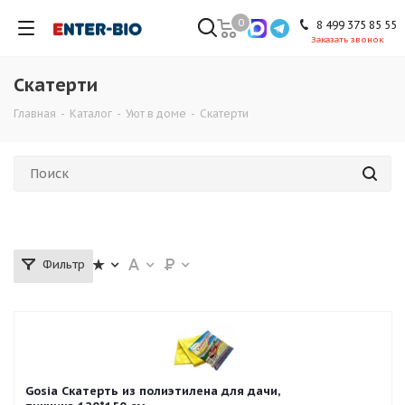
0
8 499 375 85 55
Заказать звонок
Скатерти
Главная
-
Каталог
-
Уют в доме
-
Скатерти
Фильтр
Gosia Скатерть из полиэтилена для дачи,