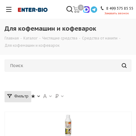
0
8 499 375 85 55
Заказать звонок
Для кофемашин и кофеварок
Главная
-
Каталог
-
Чистящие средства
-
Средства от накипи
-
Для кофемашин и кофеварок
Фильтр