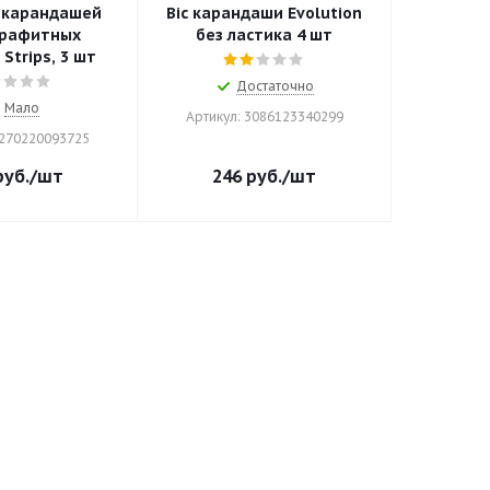
р карандашей
Bic карандаши Evolution
графитных
без ластика 4 шт
 Strips, 3 шт
Достаточно
Мало
Артикул: 3086123340299
3270220093725
уб.
/шт
246
руб.
/шт