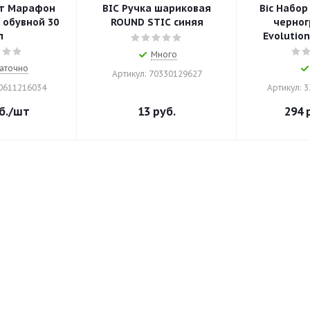
т Марафон
BIC Ручка шариковая
Bic Набо
 обувной 30
ROUND STIC синяя
черно
л
Evolution
Много
аточно
Артикул: 70330129627
00611216034
Артикул: 
б.
/шт
13
руб.
294
р