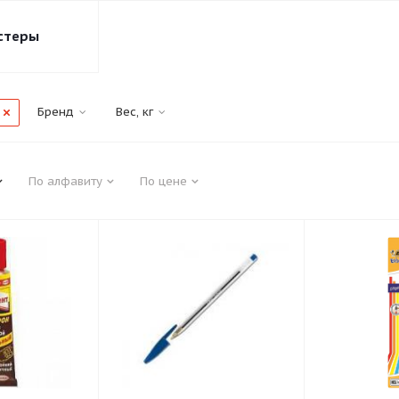
стеры
Бренд
Вес, кг
По алфавиту
По цене