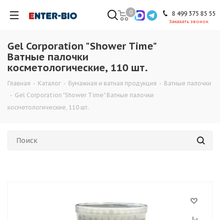
0
8 499 375 85 55
Заказать звонок
Gel Corporation "Shower Time"
Ватные палочки
косметологические, 110 шт.
Главная
-
Каталог
-
Бумажная и ватная продукция
-
Ватные палочки
-
Gel Corporation "Shower Time" Ватные палочки
косметологические, 110 шт.