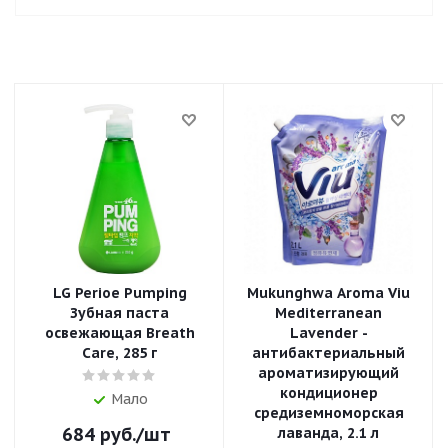
LG Perioe Pumping
Mukunghwa Aroma Viu
Зубная паста
Mediterranean
освежающая Breath
Lavender -
Care, 285 г
антибактериальный
ароматизирующий
кондиционер
Мало
средиземноморская
684
руб.
/шт
лаванда, 2.1 л