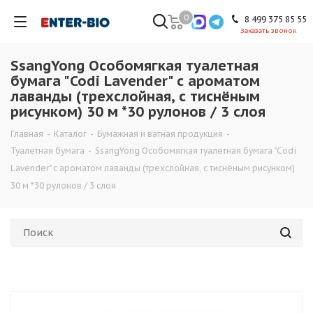
0
8 499 375 85 55
Заказать звонок
SsangYong Особомягкая туалетная
бумага "Codi Lavender" с ароматом
лаванды (трехслойная, с тиснёным
рисунком) 30 м *30 рулонов / 3 слоя
Главная
-
Каталог
-
Бумажная и ватная продукция
-
Туалетная бумага
-
SsangYong Особомягкая туалетная бумага "Codi
Lavender" с ароматом лаванды (трехслойная, с тиснёным рисунком)
30 м *30 рулонов / 3 слоя