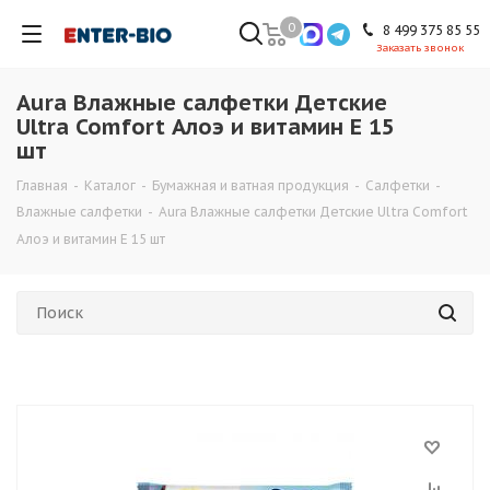
0
8 499 375 85 55
Заказать звонок
Aura Влажные салфетки Детские
Ultra Comfort Алоэ и витамин Е 15
шт
Главная
-
Каталог
-
Бумажная и ватная продукция
-
Cалфетки
-
Влажные салфетки
-
Aura Влажные салфетки Детские Ultra Comfort
Алоэ и витамин Е 15 шт