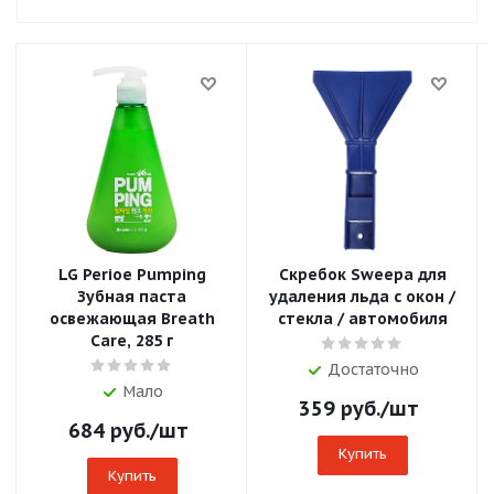
LG Perioe Pumping
Скребок Sweepa для
Зубная паста
удаления льда с окон /
освежающая Breath
cтекла / автомобиля
Care, 285 г
Достаточно
Мало
359
руб.
/шт
684
руб.
/шт
Купить
Купить