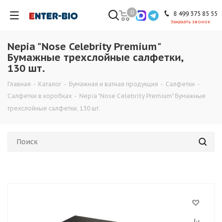
0
8 499 375 85 55
Заказать звонок
Nepia "Nose Celebrity Premium"
Бумажные трехслойные салфетки,
130 шт.
Главная
-
Каталог
-
Бумажная и ватная продукция
-
Cалфетки
-
Салфетки в коробках
-
Nepia "Nose Celebrity Premium" Бумажные
трехслойные салфетки, 130 шт.