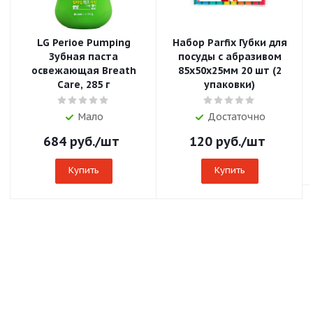
LG Perioe Pumping
Набор Parfix Губки для
Зубная паста
посуды с абразивом
освежающая Breath
85х50х25мм 20 шт (2
Care, 285 г
упаковки)
Мало
Достаточно
684
руб.
/шт
120
руб.
/шт
Купить
Купить